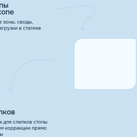
опы
копе
 зоны, своды,
грузки в статике
пков
 для слепков стопы
м коррекции прямо
пы