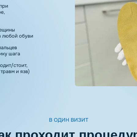
 при
е,
рещины
в любой обуви
пальцев
ику шага
ходит/стоит,
травм и язв)
В ОДИН ВИЗИТ
ак проходит процеду