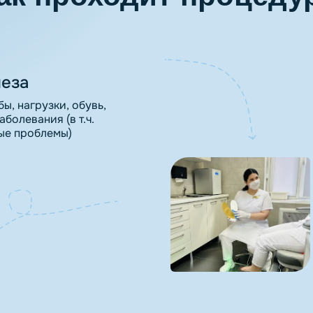
неза
, нагрузки, обувь,
болевания (в т.ч.
тые проблемы)