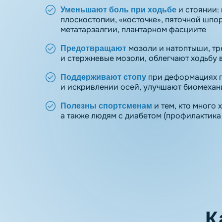
и стоянии:
Уменьшают боль при ходьбе
плоскостопии, «косточке», пяточной шпор
метатарзалгии, плантарном фасциите
мозоли и натоптыши, т
Предотвращают
и стержневые мозоли, облегчают ходьбу 
при деформациях 
Поддерживают стопу
и искривлении осей, улучшают биомехан
и тем, кто много 
Полезны спортсменам
а также людям с диабетом (профилактика 
К