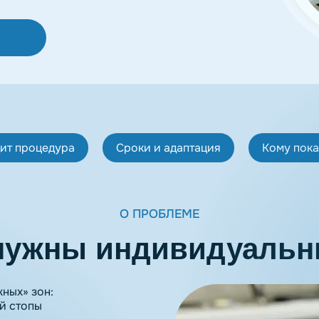
дит процедура
Сроки и адаптация
Кому пок
О ПРОБЛЕМЕ
 нужны индивидуальн
ных» зон:
й стопы