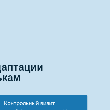
даптации
ькам
Контрольный визит