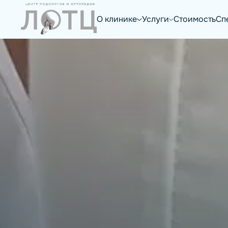
Главная
/
Стельки
О клинике
Услуги
Стоимость
Сп