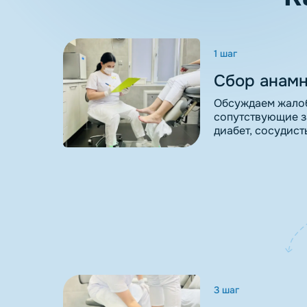
1 шаг
Сбор анам
Обсуждаем жалобы
сопутствующие за
диабет, сосудис
3 шаг