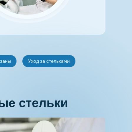
азаны
Уход за стельками
ые стельки