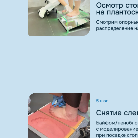
Осмотр ст
на плантос
Смотрим опорные
распределение на
5 шаг
Снятие сле
Байфом/пеноблок
с моделирование
при посадке сто