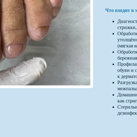
Что входит в
Диагност
стрижки,
Обработк
утолщённ
(мягкая к
Обработк
бережная
Профилак
обуви и 
к дермат
Разгрузк
межпальц
Домашний
как стри
Стерильн
дезинфек