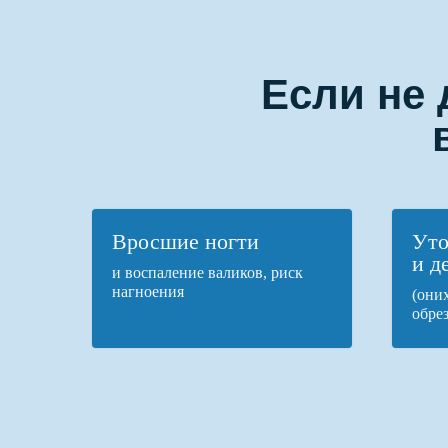
Если не
Вросшие ногти
Ут
и д
и воспаление валиков, риск
нагноения
(они
обрез