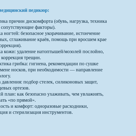
 медицинский педикюр:
ика причин дискомфорта (обувь, нагрузка, техника
 сопутствующие факторы).
а ногтей: безопасное укорачивание, истончение
ых, сглаживание краёв, помощь при вросшем крае
оррекция).
а кожи: удаление натоптышей/мозолей послойно,
 коррекция трещин.
тика грибка: гигиена, рекомендации по сушке
смене носков, при необходимости — направление
ологу.
а давления: подбор стелек, силиконовых защит,
евых ортезов.
 план: как безопасно ухаживать, чем увлажнять,
гать «по прямой».
ость и комфорт: одноразовые расходники,
ция и стерилизация инструментов.