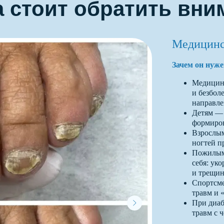
а стоит обратить вни
Медицинс
Зачем он нуже
Медицинс
и безбол
направлен
Детям — 
формиров
Взрослым
ногтей пр
Пожилым 
себя: ук
и трещин
Спортсме
травм и 
При диаб
травм с 