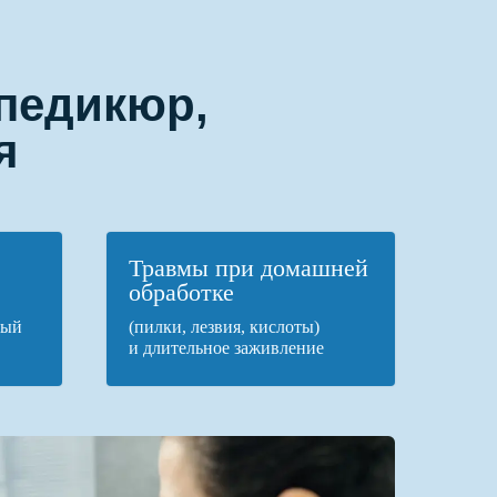
педикюр,
я
Травмы при домашней
обработке
ный
(пилки, лезвия, кислоты)
и длительное заживление