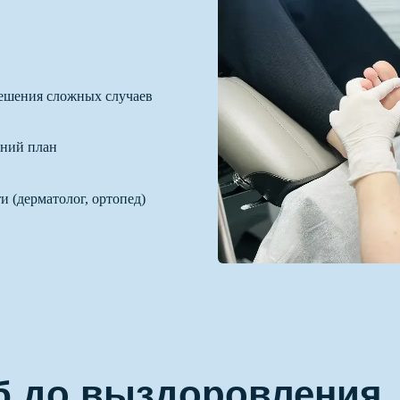
ешения сложных случаев
шний план
и (дерматолог, ортопед)
б до выздоровления