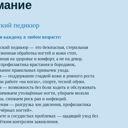
мание
кий педикюр
н каждому, в любом возрасте:
кий педикюр — это безопасная, стерильная
езненная обработка ногтей и кожи стоп,
ная на здоровье и комфорт, а не на декор.
профилактика врастания и бородавок,
ание правильных привычек ухода.
 — поддержание гладкой кожи и ровного роста
и работе «на ногах», спорте, тесной обуви.
— возможность без боли ходить и обслуживать
орачиваем утолщённые ногти, убираем мозоли
ы, снижаем риск ран и инфекций.
нам — разгрузка зон давления, профилактика
«чёрных ногтей».
ете и сосудистых проблемах — щадящий уход без
чётким контролем заживления.