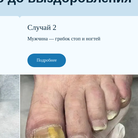
Случай 2
Мужчина — грибок стоп и ногтей
ы на частые вопросы
Подробнее
й педикюр отличается от обычного
процедура?
и при сахарном диабете?