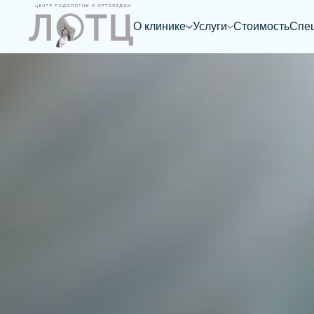
Главная
/
Медицинский педикюр
О клинике
Услуги
Стоимость
Спе