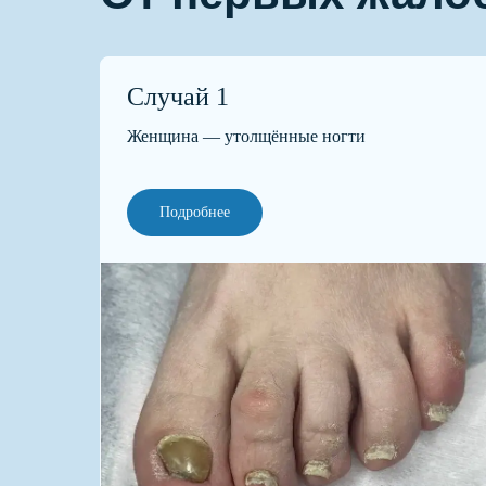
Случай 1
Женщина — утолщённые ногти
Ответ
Подробнее
Чем медицински
Болезненна ли 
Можно ли прийт