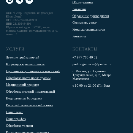
Оборудование
Вакансии
ООО "Центр Подологии и Ортопедии
Обращение руководителя
Юлии Лотц"
ОГРН 325774600786993
Стоимость услуг
ИНН 231305494880
Юридический адрес: 127006, город
Команда специалистов
Москва, Садовая-Триумфальная ул, д. 6,
помещ. 1
Контакты
УСЛУГИ
КОНТАКТЫ
Лечение грибка ногтей
+7 977 708 40 32
Коррекция вросшего ногтя
podologmoskva@yandex.ru
Ортониксия: установка систем и скоб
г. Москва, ул. Садовая-
Триумфальная, д. 6, Метро
Обработка ногтя после травмы
Маяковская
Медицинский педикюр
с 10:00 до 21:00 (Пн-Вск)
Обработка мозолей и натоптышей
Подошвенные бородавки
Pact-med: лечение ногтей и кожи
Онихолизис
Онихогрифоз
Обработка трещин
Консультация врача-подолога