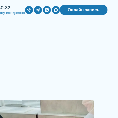
40-32
Онлайн запись
ону ежедневно