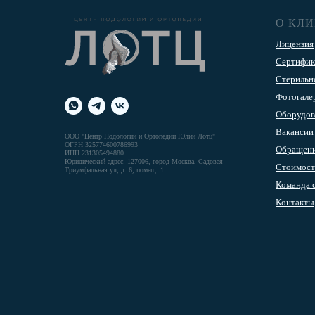
О КЛ
Лицензия
Сертифик
Стерильн
Фотогале
Оборудов
Вакансии
ООО "Центр Подологии и Ортопедии Юлии Лотц"
ОГРН 325774600786993
Обращени
ИНН 231305494880
Юридический адрес: 127006, город Москва, Садовая-
Стоимост
Триумфальная ул, д. 6, помещ. 1
Команда 
Контакты