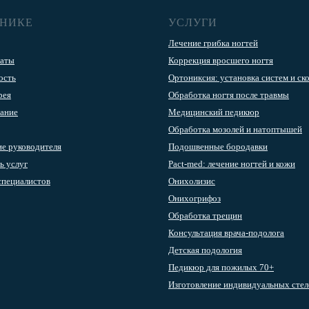
ИНИКЕ
УСЛУГИ
Лечение грибка ногтей
аты
Коррекция вросшего ногтя
ость
Ортониксия: установка систем и ск
рея
Обработка ногтя после травмы
ание
Медицинский педикюр
Обработка мозолей и натоптышей
е руководителя
Подошвенные бородавки
ь услуг
Pact-med: лечение ногтей и кожи
специалистов
Онихолизис
Онихогрифоз
Обработка трещин
Консультация врача-подолога
Детская подология
Педикюр для пожилых 70+
Изготовление индивидуальных стел